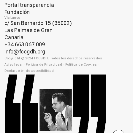
Portal transparencia
Fundación
Visítanos
c/ San Bernardo 15 (35002)
Las Palmas de Gran
Canaria
+34 663 067 009
info@fccgdh.org
Copyright © 2024 FCCGDH. Todos los derechos reservados
Aviso legal
·
Política de Privacidad
·
Política de Cookies
·
Declaración de accesibilidad