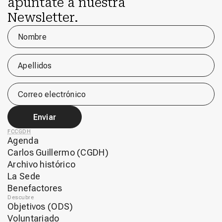
apúntate a nuestra
Newsletter.
Nombre
Apellidos
Correo electrónico
Enviar
FCCGDH
Agenda
Carlos Guillermo (CGDH)
Archivo histórico
La Sede
Benefactores
Descubre
Objetivos (ODS)
Voluntariado