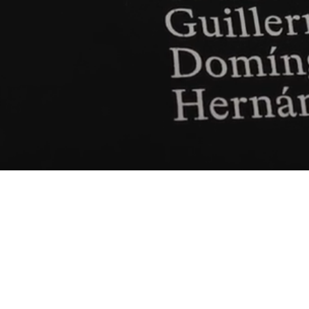
e la
rmo,
etter.