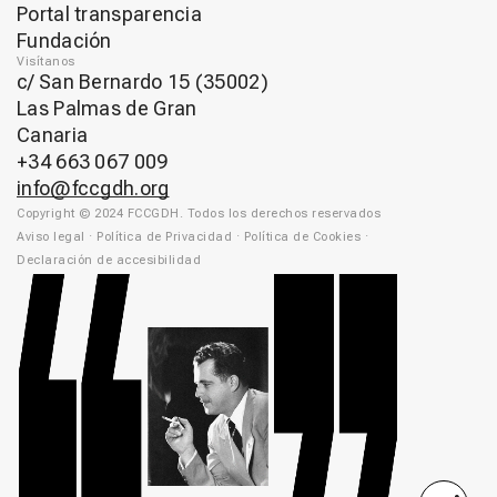
Portal transparencia
Fundación
Visítanos
c/ San Bernardo 15 (35002)
Las Palmas de Gran
Canaria
+34 663 067 009
info@fccgdh.org
Copyright © 2024 FCCGDH. Todos los derechos reservados
Aviso legal
·
Política de Privacidad
·
Política de Cookies
·
Declaración de accesibilidad