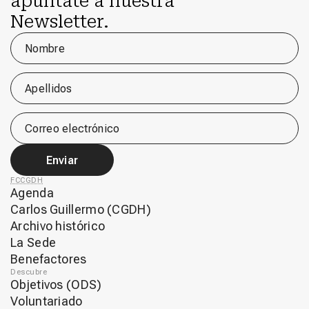
apúntate a nuestra
Newsletter.
Nombre
Apellidos
Correo electrónico
Enviar
FCCGDH
Agenda
Carlos Guillermo (CGDH)
Archivo histórico
La Sede
Benefactores
Descubre
Objetivos (ODS)
Voluntariado