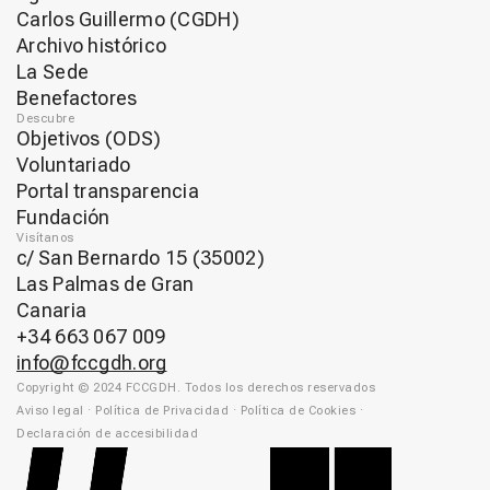
Carlos Guillermo (CGDH)
Archivo histórico
La Sede
Benefactores
Descubre
Objetivos (ODS)
Voluntariado
Portal transparencia
Fundación
Visítanos
c/ San Bernardo 15 (35002)
Las Palmas de Gran
Canaria
+34 663 067 009
info@fccgdh.org
Copyright © 2024 FCCGDH. Todos los derechos reservados
Aviso legal
·
Política de Privacidad
·
Política de Cookies
·
Declaración de accesibilidad